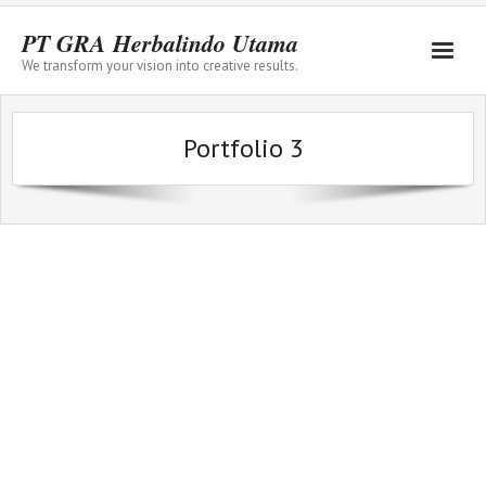
PT GRA Herbalindo Utama
We transform your vision into creative results.
Home
Portfolio 3
Product
Service
Cara ORDER
FAQ
Profile
Contact