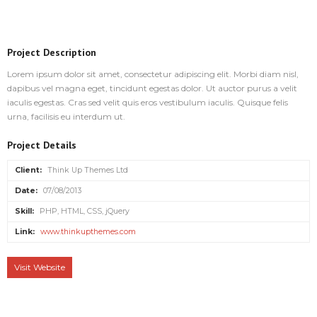
Project Description
Lorem ipsum dolor sit amet, consectetur adipiscing elit. Morbi diam nisl,
dapibus vel magna eget, tincidunt egestas dolor. Ut auctor purus a velit
iaculis egestas. Cras sed velit quis eros vestibulum iaculis. Quisque felis
urna, facilisis eu interdum ut.
Project Details
Client:
Think Up Themes Ltd
Date:
07/08/2013
Skill:
PHP, HTML, CSS, jQuery
Link:
www.thinkupthemes.com
Visit Website