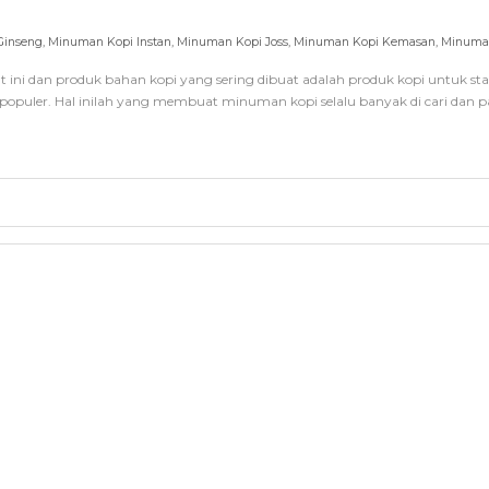
Ginseng
,
Minuman Kopi Instan
,
Minuman Kopi Joss
,
Minuman Kopi Kemasan
,
Minuman
at ini dan produk bahan kopi yang sering dibuat adalah produk kopi untuk 
puler. Hal inilah yang membuat minuman kopi selalu banyak di cari dan pa