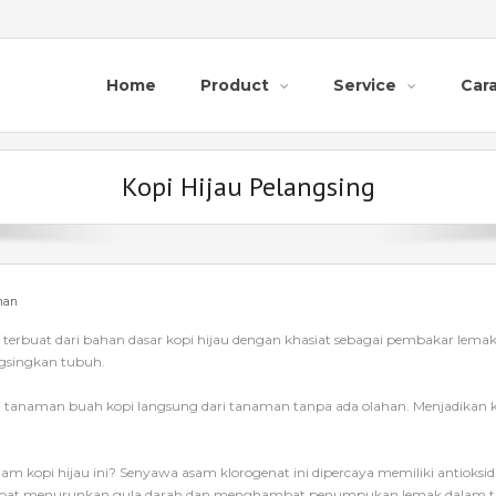
Home
Product
Service
Car
Kopi Hijau Pelangsing
man
 terbuat dari bahan dasar kopi hijau dengan khasiat sebagai pembakar lemak 
gsingkan tubuh.
 dari tanaman buah kopi langsung dari tanaman tanpa ada olahan. Menjadikan 
am kopi hijau ini? Senyawa asam klorogenat ini dipercaya memiliki antio
nilai dapat menurunkan gula darah dan menghambat penumpukan lemak dalam 