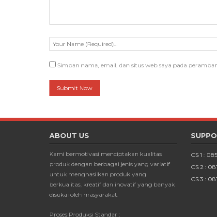
Simpan nama, email, dan situs web saya pada peramban
ABOUT US
SUPPO
Kami bermotivasi menciptakan kualitas
CS 1 : 08
produk dengan berbagai jenis yang variatif
CS 2 : 0
untuk menghasilkan produk yang
CS 3 : 08
berkualitas, kreatif dan inovatif yang banyak
disukai oleh masyarakat.
Proses Produksi Standar :