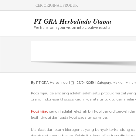
CEK ORIGINAL PRODUK
PT GRA Herbalindo Utama
We transform your vision into creative results.
By
PT GRA Herbalindo
23/04/2019
Category:
Maklon Minu
Kopi hijau pelangsing adalah salah satu produk herbal yang
orang indonesia khsusus kaum wanita untuk tujuan melan
Kopi hijau
sendiri adalah ekstrak biji kopi yang diperoleh
lebih tinggi dari pada kopi pada umumnya.
Manfaat dari asam klorogenat yang banyak terkandung dal
darah serta berat badan. Selain itu, kopi hijau juga di