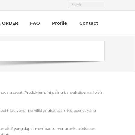
a ORDER
FAQ
Profile
Contact
secara cepat. Produk jenis ini paling banyak digemari oleh
kopi hijau yang memiliki tingkat asam klorogenat yang
ksidan aktif yang dapat membantu menurunkan tekanan
tubuh.