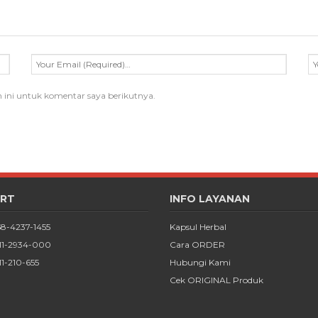
 ini untuk komentar saya berikutnya.
RT
INFO LAYANAN
58-4237-1455
Kapsul Herbal
811-2934-000
Cara ORDER
11-210-655
Hubungi Kami
Cek ORIGINAL Produk