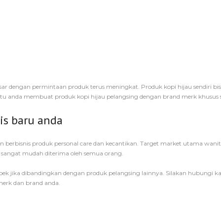
pasar dengan permintaan produk terus meningkat. Produk kopi hijau sendiri bi
 anda membuat produk kopi hijau pelangsing dengan brand merk khusus se
is baru anda
ingin berbisnis produk personal care dan kecantikan. Target market utama wa
ni sangat mudah diterima oleh semua orang.
ospek jika dibandingkan dengan produk pelangsing lainnya. Silakan hubungi k
merk dan brand anda.